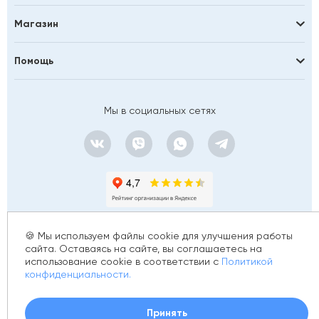
Магазин
Помощь
Мы в социальных сетях
🍪 Мы используем файлы cookie для улучшения работы
сайта. Оставаясь на сайте, вы соглашаетесь на
использование cookie в соответствии с
Политикой
© 2012 - 2026 golfstim.ru
конфиденциальности.
ИНН 370250223362
ОГРН 304370234902057
Создание сайта –
Принять