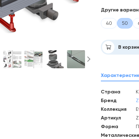
Другие вариа
40
50
Добавлено
В корзи
Характеристи
Страна
К
Бренд
Z
Коллекция
E
Артикул
Z
Форма
П
Металлические