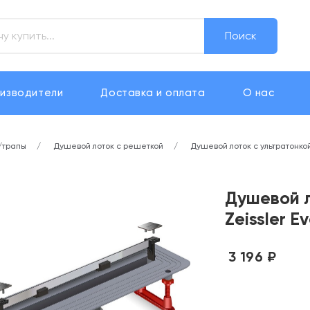
Поиск
изводители
Доставка и оплата
О нас
/трапы
Душевой лоток с решеткой
Душевой лоток с ультратонкой 
Душевой л
Zeissler E
3 196 ₽