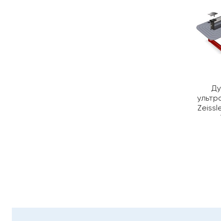
Ду
ультр
Zeissl