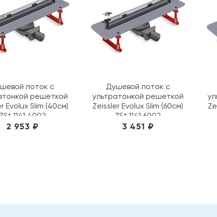
шевой лоток с
Душевой лоток с
атонкой решеткой
ультратонкой решеткой
ул
er Evolux Slim (40см)
Zeissler Evolux Slim (60см)
Ze
ZSt.1141.4002
ZSt.1141.6002
2 953 ₽
3 451 ₽