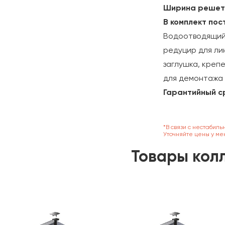
Ширина решет
В комплект пос
Водоотводящий 
редуцир для ли
заглушка, креп
для демонтажа
Гарантийный с
*В связи с нестабиль
Уточняйте цены у ме
Товары кол