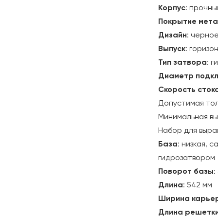
Корпус
: прочн
Покрытие мета
Дизайн
: черно
Выпуск
: горизо
Тип затвора
: 
Диаметр подк
Скорость сток
Допустимая тол
Минимальная вы
Набор для вырав
База
: низкая,
гидрозатвором
Поворот базы
:
Длина
: 542 мм
Ширина карьер
Длина решетк