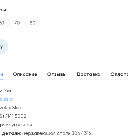
нты
60
70
80
ну
ки
Описание
Отзывы
Доставка
Оплата
итай
eissler
volux Slim
St.1141.5002
рямоугольная
 детали
: нержавеющая сталь 304/ 316