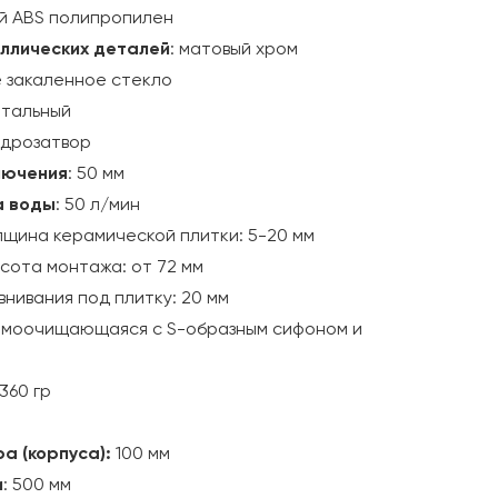
ый ABS полипропилен
ллических деталей
: матовый хром
е закаленное стекло
нтальный
гидрозатвор
лючения
: 50 мм
а воды
: 50 л/мин
щина керамической плитки: 5-20 мм
сота монтажа: от 72 мм
нивания под плитку: 20 мм
 самоочищающаяся с S-образным сифоном и
 360 гр
а (корпуса):
100 мм
и
: 500 мм