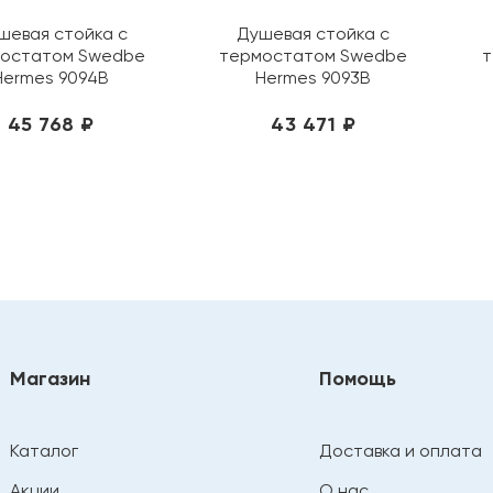
шевая стойка с
Душевая стойка с
остатом Swedbe
термостатом Swedbe
т
Hermes 9094B
Hermes 9093B
45 768 ₽
43 471 ₽
Магазин
Помощь
Каталог
Доставка и оплата
Акции
О нас