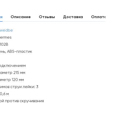
ки
Описание
Отзывы
Доставка
Оплата
wedbe
ermes
102B
унь, АВS-пластик
подключением
иаметр 215 мм
аметр 120 мм
имов струи лейки: 3
0,6 м
ой против скручивания