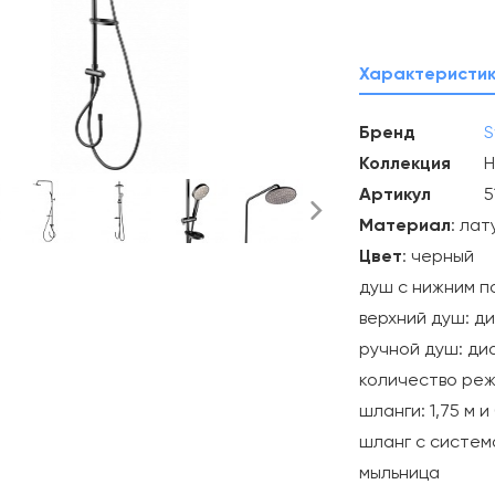
Характеристи
Бренд
S
Коллекция
H
Артикул
5
Материал
: лат
Цвет
: черный
душ с нижним 
верхний душ: д
ручной душ: ди
количество реж
шланги: 1,75 м и 
шланг с систем
мыльница