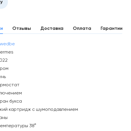
ну
ки
Отзывы
Доставка
Оплата
Гарантии
wedbe
ermes
022
ром
унь
ермостат
ключением
ран букса
кий картридж с шумоподавлением
аны
температуры 38°