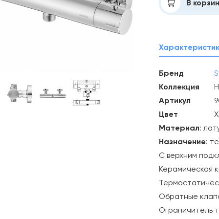
Добавлено
В корзи
Характеристи
Бренд
S
Коллекция
H
Артикул
9
Цвет
Х
Материал
: лат
Назначение
: т
С верхним под
Керамическая к
Термостатичес
Обратные клап
Ограничитель 