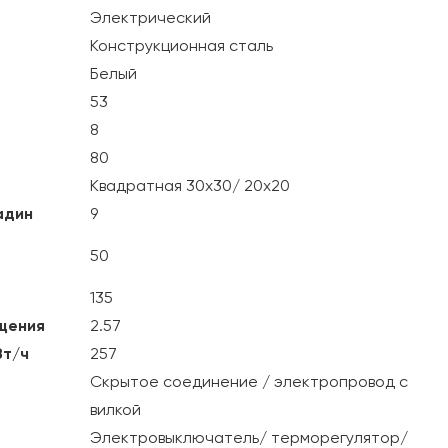
Электрический
Конструкционная сталь
Белый
53
8
80
Квадратная 30х30/ 20х20
адин
9
50
135
щения
2.57
Вт/ч
257
Скрытое соединение / электропровод с
вилкой
Электровыключатель/ терморегулятор/