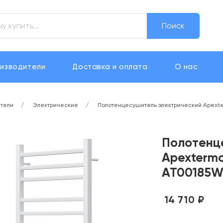
Поиск
изводители
Доставка и оплата
О нас
тели
Электрические
Полотенцесушитель электрический Apexte
Полотенц
Apextermo
AT00185
14 710 ₽