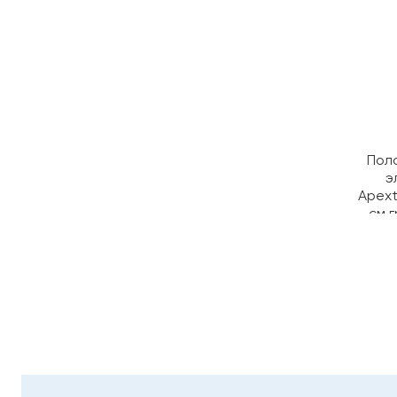
Пол
э
Apext
см 