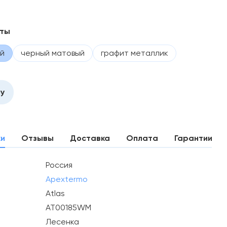
нты
й
черный матовый
графит металлик
ну
ки
Отзывы
Доставка
Оплата
Гарантии
Россия
Apextermo
Atlas
AT00185WM
Лесенка