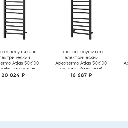
отенцесушитель
Полотенцесушитель
лектрический
электрический
ermo Atlas 50х100
Apextermo Atlas 50х100
A
графит металлик
см черный матовый
AT00105GF
AT00105BM
20 024 ₽
16 687 ₽