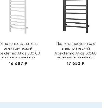
Полотенцесушитель
Полотенцесушитель
электрический
электрический
pextermo Atlas 50х100
Apextermo Atlas 50х80
см белый матовый
см графит металлик
AT00105WM
AT00185GF
16 687 ₽
17 652 ₽