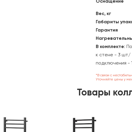
Оснащение
Вес, кг
Габариты упако
Гарантия
Нагревательны
В комплекте
: П
к стене - 3 шт/
подключения - 
*В связи с нестабиль
Уточняйте цены у ме
Товары кол