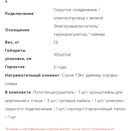
ч
Скрытое соединение /
Подключение
электропровод с вилкой
Электровыключатель/
Оснащение
терморегулятор/ таймер
Вес, кг
7.5
Габариты
105х57х8
упаковки, см
Гарантия
2 года
Нагревательный элемент:
Сухой ТЭН/ диммер справа-
слева
В комплекте
: Полотенцесушитель - 1 шт/ кронштейны для
крепления к стене - 3 шт/ сетевой кабель - 1 шт/ комплект
скрытого подключения - 1 шт/ паспорт/гарантийный талон
- 1 шт
*В связи с нестабильным курсом валют, цены могут отличаться от