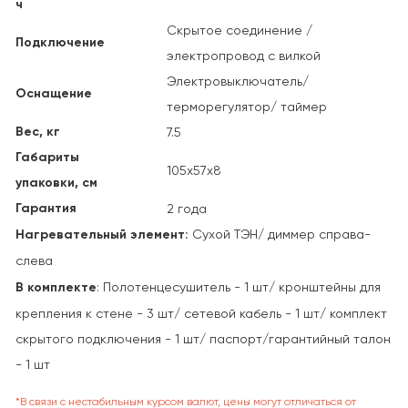
ч
Скрытое соединение /
Подключение
электропровод с вилкой
Электровыключатель/
Оснащение
терморегулятор/ таймер
Вес, кг
7.5
Габариты
105х57х8
упаковки, см
Гарантия
2 года
Нагревательный элемент:
Сухой ТЭН/ диммер справа-
слева
В комплекте
: Полотенцесушитель - 1 шт/ кронштейны для
крепления к стене - 3 шт/ сетевой кабель - 1 шт/ комплект
скрытого подключения - 1 шт/ паспорт/гарантийный талон
- 1 шт
*В связи с нестабильным курсом валют, цены могут отличаться от