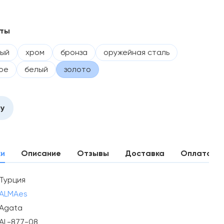
нты
вый
хром
бронза
оружейная сталь
ое
белый
золото
ну
ки
Описание
Отзывы
Доставка
Оплата
Турция
ALMAes
Agata
AL-877-08