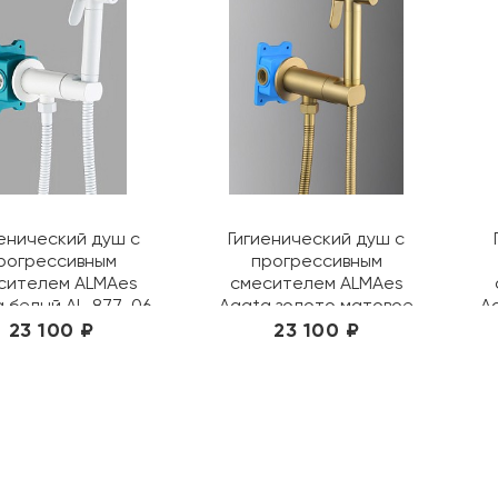
иенический душ с
Гигиенический душ с
рогрессивным
прогрессивным
сителем ALMAes
смесителем ALMAes
 белый AL-877-06
Agata золото матовое
A
AL-877-03
23 100 ₽
23 100 ₽