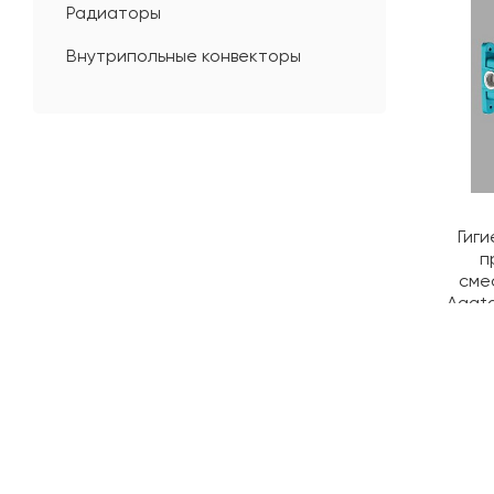
Радиаторы
Внутрипольные конвекторы
Гиг
п
сме
Agata