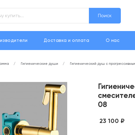
Поиск
изводители
Доставка и оплата
О нас
рамма
Гигиенические души
Гигиенический душ с прогрессивны
Гигиениче
смесителе
08
23 100 ₽