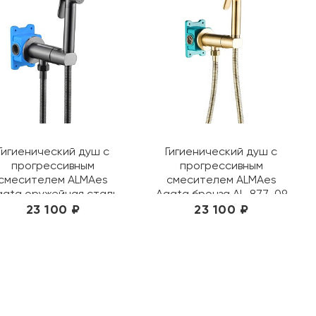
Гигиенический душ с
Гигиенический душ с
прогрессивным
прогрессивным
смесителем ALMAes
смесителем ALMAes
gata оружейная сталь
Agata бронза AL-877-09
AL-877-02
23 100 ₽
23 100 ₽