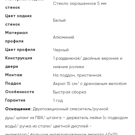
Стекло окрашенное 5 мм
стенок
Цвет задних
Белый
стенок
Материал
Алюминий
профиля
Цвет профиля
Черный
Конструкция
1 раздвижная/ двойные верхние и
двери
нижние ролики
Монтаж
На поддон, пристенная
Поддон
Акрил 15 см/ с дренажным желобом
Особенности
Быстрая сборка
Гарантия
1 год
Оснащение:
Двухпозиционный смеситель/
ручной
душ/
шланг из ПВХ/ ш
танга – держатель лейки (с подводом
воды)/ р
учка из стали/ ц
ветной дисплей -
индикатор/ б
ольшое интегрированное зеркало 40x70