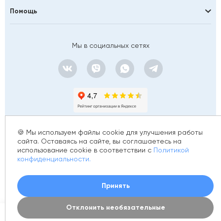
Помощь
Мы в социальных сетях
🍪 Мы используем файлы cookie для улучшения работы
сайта. Оставаясь на сайте, вы соглашаетесь на
использование cookie в соответствии с
Политикой
© 2012 - 2026 golfstim.ru
конфиденциальности.
ИНН 370250223362
ОГРН 304370234902057
Создание сайта –
Принять
Отклонить необязательные
0