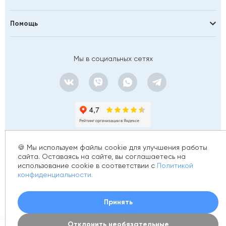
Помощь
Мы в социальных сетях
🍪 Мы используем файлы cookie для улучшения работы
сайта. Оставаясь на сайте, вы соглашаетесь на
использование cookie в соответствии с
Политикой
© 2012 - 2026 golfstim.ru
конфиденциальности.
ИНН 370250223362
ОГРН 304370234902057
Создание сайта –
Принять
Отклонить необязательные