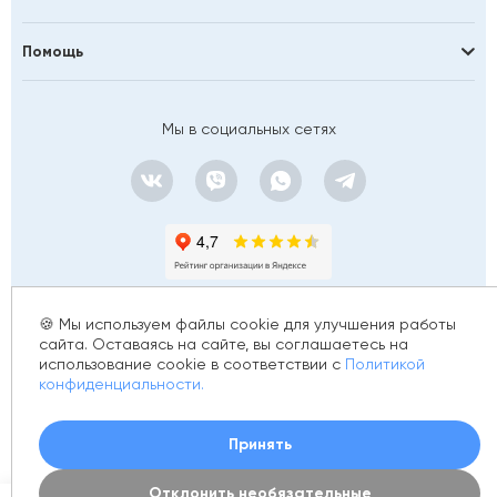
Помощь
Мы в социальных сетях
🍪 Мы используем файлы cookie для улучшения работы
сайта. Оставаясь на сайте, вы соглашаетесь на
использование cookie в соответствии с
Политикой
© 2012 - 2026 golfstim.ru
конфиденциальности.
ИНН 370250223362
ОГРН 304370234902057
Создание сайта –
Принять
Отклонить необязательные