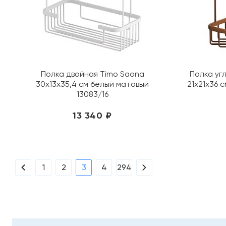
Полка двойная Timo Saona
Полка уг
30х13х35,4 см белый матовый
21х21х36 
13083/16
13 340 ₽
1
2
3
4
294