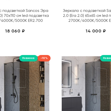
с подсветкой Sancos Эра
Зеркало с подсветкой S
.0) 70х110 см led подсветка
2.0 (Era 2.0) 65х65 см led
/4000K/5000K ER2.700
2700K/4000K/5000K E
18 060 ₽
14 000 ₽
Новинка
-10%
Нови