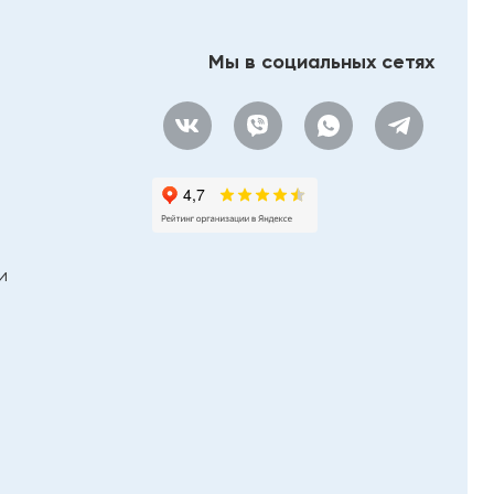
RIHO
River
Мы в социальных сетях
Roca (плитка)
Rocersa
Rossinka Silvermix
Sancos
Serenissima & Cir
SinteSi
Splenka
и
StarGres
Staro
StaroHome
STN (Stylnul)
TAU Ceramica
TECE
Terminus
TIMO