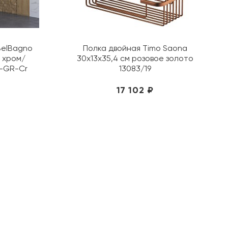
Jorno
Kerasan
Kerranova
BelBagno
Полка двойная Timo Saona
KEUCO
м хром/
30х13х35,4 см розовое золото
Kolpa-san
0-GR-Cr
13083/19
Konskie
17 102 ₽
Laufen
Lemark
Loranto
Mainzu
Metropol
Migliore
Monopole
Museum
Nanda Tiles
Navarti