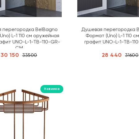
 перегородка BelBagno
Душевая перегородка 
Uno) L-1 110 см оружейная
Формат (Uno) L-1 110 с
афит UNO-L-1-TB-110-GR-
графит UNO-L-1-TB-11
GM
30 150
28 440
33500
31600
Новинка