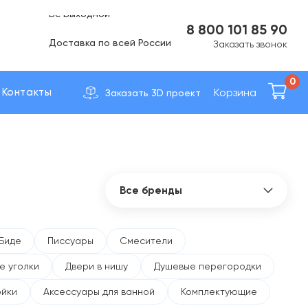
Вс Выходной
8 800 101 85 90
Доставка по вcей России
Заказать звонок
0
Корзина
Контакты
Заказать 3D проект
Все бренды
Все бренды
41zero42
Биде
Писсуары
Смесители
Abber
е уголки
Двери в нишу
Душевые перегородки
Allen Brau
AltroBagno
ойки
Аксессуары для ванной
Комплектующие