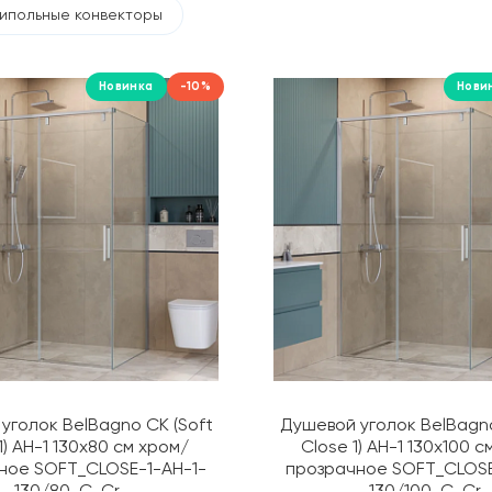
ипольные конвекторы
Новинка
-10%
Нови
уголок BelBagno СК (Soft
Душевой уголок BelBagno
1) AH-1 130х80 см хром/
Close 1) AH-1 130х100 с
ное SOFT_CLOSE-1-AH-1-
прозрачное SOFT_CLOSE
130/80-C-Cr
130/100-C-Cr