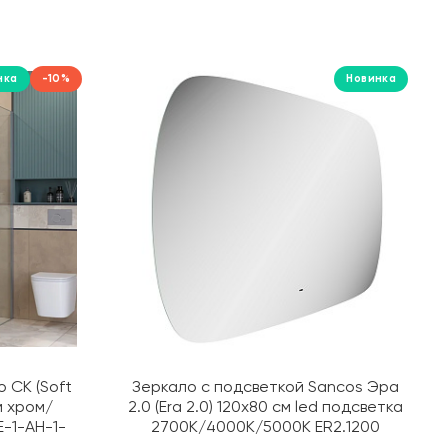
Aparici
APE Ceramica
Apextermo
нка
-10%
Новинка
AQUAme
Aquanet
Aquatek
Aqwella
Arcus
Argenta
Armadi Art
Art&Max
Astra-Form
Atlas Concorde Russia
AVA
AvaCan
 СК (Soft
Зеркало с подсветкой Sancos Эра
м хром/
2.0 (Era 2.0) 120х80 см led подсветка
Avrora
-1-AH-1-
2700K/4000K/5000K ER2.1200
Axio