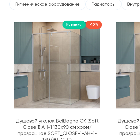
Гигиеническое оборудование
Радиаторы
Внутр
Новинка
-10%
Душевой уголок BelBagno СК (Soft
Душевой 
Close 1) AH-1 130х90 см хром/
Close 
прозрачное SOFT_CLOSE-1-AH-1-
прозрач
130/90-C-Cr