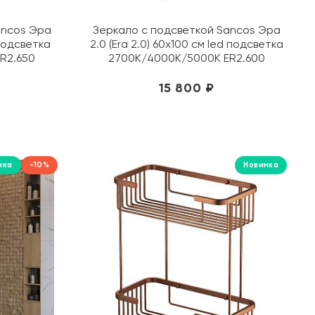
FAP Ceramiche
Gaya Fores
ancos Эра
Зеркало с подсветкой Sancos Эра
 подсветка
2.0 (Era 2.0) 60х100 см led подсветка
Geberit
R2.650
2700K/4000K/5000K ER2.600
Geotiles
Glassiko
15 800 ₽
Global Tile
Grasaro
Gravita
Grespania
нка
-10%
Новинка
Grohe
Grossman
Iberica Blanca
Ideal Standard
Isla Tiles
Italon
ITT Ceramic
Jacob Delafon