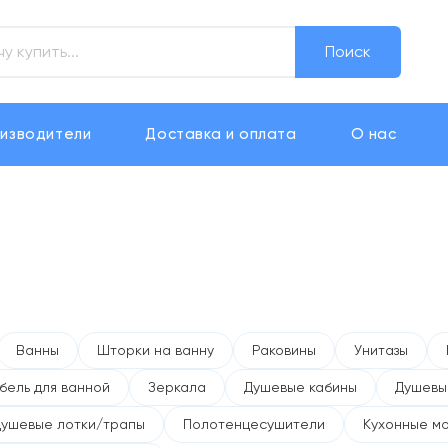
Поиск
изводители
Доставка и оплата
О нас
Ванны
Шторки на ванну
Раковины
Унитазы
бель для ванной
Зеркала
Душевые кабины
Душевы
Душевые лотки/трапы
Полотенцесушители
Кухонные м