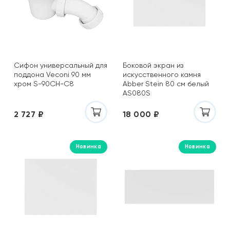
Сифон универсальный для
Боковой экран из
поддона Veconi 90 мм
искусственного камня
хром S-90CH-C8
Abber Stein 80 см белый
AS080S
2 727 ₽
18 000 ₽
Новинка
Новинка