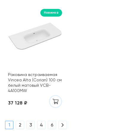
Новинка
Раковина встраиваемая
Vincea Alta (Corian) 100 см
белый матовый VCB-
4A100MW
37 128 ₽
1
2
3
4
6