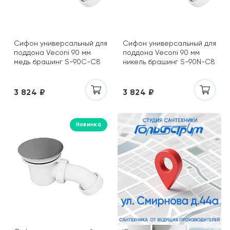
Grossman
Jorno
Sancos
Veconi
Сифон универсальный для
Сифон универсальный для
поддона Veconi 90 мм
поддона Veconi 90 мм
Vincea
медь брашинг S-90C-C8
никель брашинг S-90N-C8
WHITECROSS
Санта
3 824 ₽
3 824 ₽
Новинка