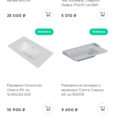
белый AS015F
Тея, Калибри, Оберон,
Либра 170х70 см KAR-
0000100
25 000 ₽
5 010 ₽
Новинка
Новинка
Раковина Grossman
Раковина из литьевого
Омега 80 см
мрамора Санта Сириус
10.R02.80.000
80 см 900178
10 900 ₽
9 600 ₽