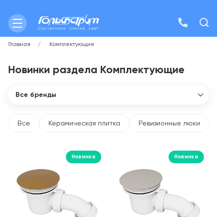
Главная
Комплектующие
Новинки раздела Комплектующие
Все бренды
Все бренды
Abber
Все
Керамическая плитка
Ревизионные люки
Allen Brau
Aquanet
Новинка
Новинка
Aquatek
Art&Max
BelBagno
Boheme
Ceramicanova