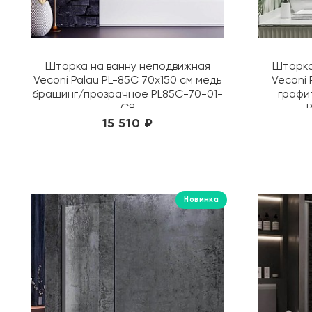
Шторка на ванну неподвижная
Шторка
Veconi Palau PL-85C 70х150 см медь
Veconi 
брашинг/прозрачное PL85C-70-01-
графи
C8
15 510 ₽
Новинка