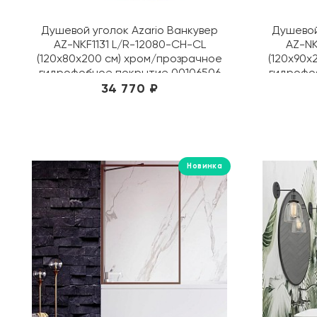
Душевой уголок Azario Ванкувер
Душевой
AZ-NKF1131 L/R-12080-CH-CL
AZ-NK
(120х80х200 см) хром/прозрачное
(120х90х
гидрофобное покрытие 00106506
гидрофо
34 770 ₽
Новинка