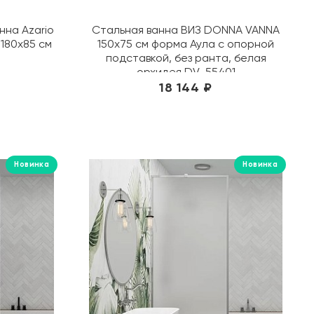
FAP Ceramiche
Gaya Fores
нна Azario
Стальная ванна ВИЗ DONNA VANNA
180х85 см
150x75 cм форма Аула с опорной
Geberit
подставкой, без ранта, белая
Geotiles
орхидея DV-55401
Glassiko
18 144 ₽
Global Tile
Grasaro
Gravita
Grespania
Новинка
Новинка
Grohe
Grossman
Iberica Blanca
Ideal Standard
Isla Tiles
Italon
ITT Ceramic
Jacob Delafon