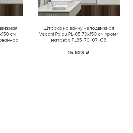
Jorno
Kerasan
Kerranova
движная
Шторка на ванну неподвижная
KEUCO
х150 см
Veconi Palau PL-85 70х150 см хром/
Kolpa-san
ованное
матовое PL85-70-07-C8
8
Konskie
15 523 ₽
Laufen
Lemark
Loranto
Mainzu
Metropol
Migliore
Monopole
Museum
Nanda Tiles
Navarti