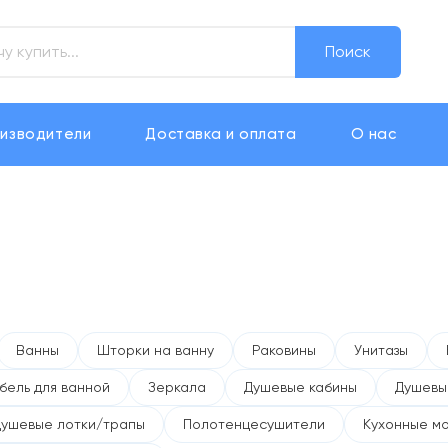
Поиск
изводители
Доставка и оплата
О нас
Ванны
Шторки на ванну
Раковины
Унитазы
бель для ванной
Зеркала
Душевые кабины
Душевы
Душевые лотки/трапы
Полотенцесушители
Кухонные м