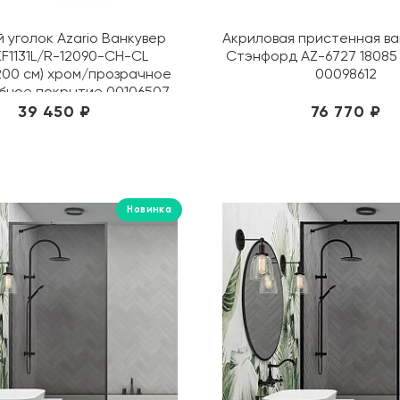
 уголок Azario Ванкувер
Акриловая пристенная ва
F1131L/R-12090-CH-CL
Стэнфорд AZ-6727 18085 
200 см) хром/прозрачное
00098612
бное покрытие 00106507
39 450 ₽
76 770 ₽
Новинка