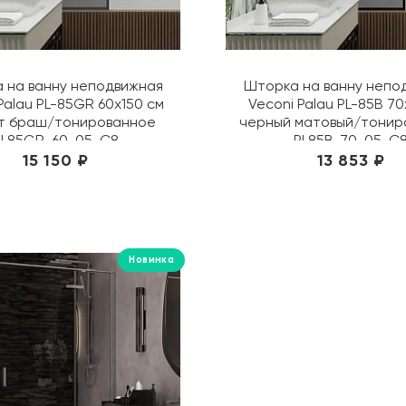
 на ванну неподвижная
Шторка на ванну непо
Palau PL-85GR 60х150 см
Veconi Palau PL-85B 70
т браш/тонированное
черный матовый/тонир
PL85GR-60-05-C8
PL85B-70-05-C
15 150 ₽
13 853 ₽
Новинка