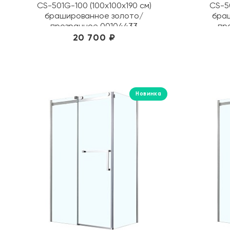
CS-501G-100 (100х100х190 см)
CS-5
брашированное золото/
бра
прозрачное 00104433
пр
20 700 ₽
Новинка