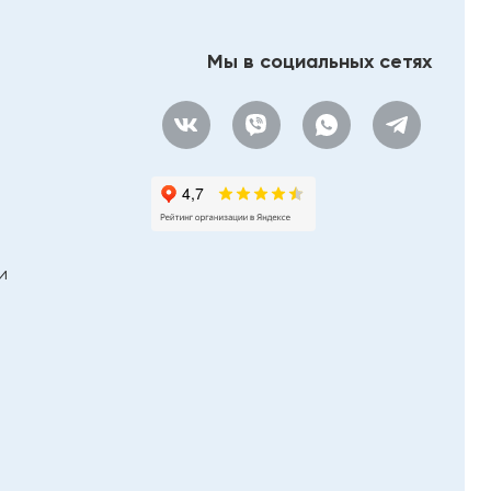
RIHO
River
Мы в социальных сетях
Roca (плитка)
Rocersa
Rossinka Silvermix
Sancos
Serenissima & Cir
SinteSi
Splenka
и
StarGres
Staro
StaroHome
STN (Stylnul)
TAU Ceramica
TECE
Terminus
TIMO