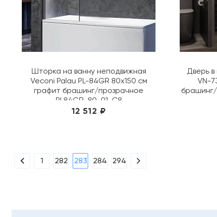
Шторка на ванну неподвижная
Дверь в
Veconi Palau PL-84GR 80х150 см
VN-7
графит брашинг/прозрачное
брашинг/
PL84GR-80-01-C8
12 512 ₽
1
282
283
284
294