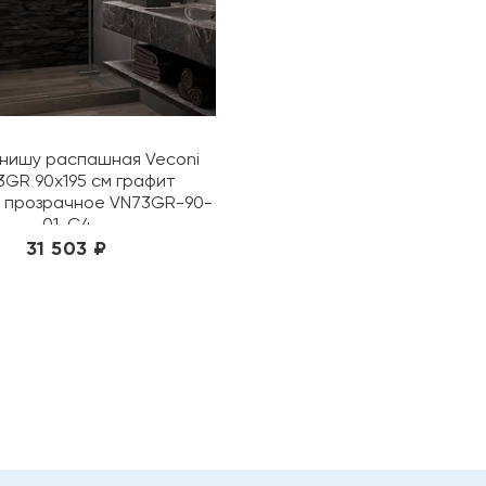
 нишу распашная Veconi
3GR 90х195 см графит
 прозрачное VN73GR-90-
01-C4
31 503 ₽