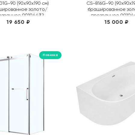
01G-90 (90х90х190 см)
CS-816G-90 (90х90х19
шированное золото/
брашированное зол
озрачное 00104432
прозрачное 00104
19 650 ₽
15 000 ₽
Новинка