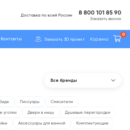
Вс Выходной
8 800 101 85 90
Доставка по вcей России
Заказать звонок
0
Корзина
Контакты
Заказать 3D проект
Все бренды
Все бренды
41zero42
Биде
Писсуары
Смесители
Abber
е уголки
Двери в нишу
Душевые перегородки
Allen Brau
AltroBagno
ойки
Аксессуары для ванной
Комплектующие