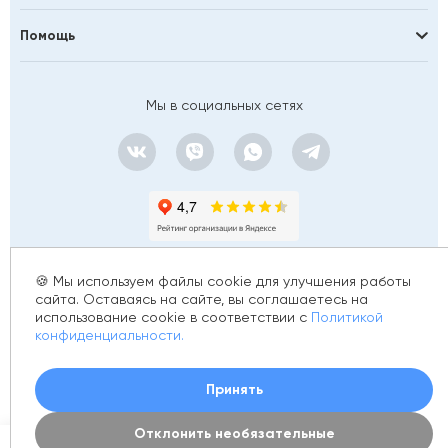
Black & White
Boheme
Помощь
Brevita
Caprigo
Мы в социальных сетях
Century
CeramaLux
Ceramicanova
Cersanit
Ceruttispa
Cezares
Cifre
🍪 Мы используем файлы cookie для улучшения работы
Coliseum Gres
сайта. Оставаясь на сайте, вы соглашаетесь на
Comforty
использование cookie в соответствии с
Политикой
© 2012 - 2026 golfstim.ru
DEL CONCA
конфиденциальности.
DNA
ИНН 370250223362
ОГРН 304370234902057
Создание сайта –
Dogma
Принять
Ecoceramica
El Barco
Отклонить необязательные
0