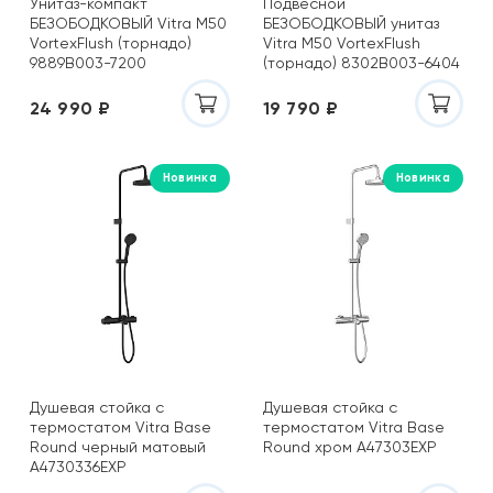
Унитаз-компакт
Подвесной
Black & White
БЕЗОБОДКОВЫЙ Vitra M50
БЕЗОБОДКОВЫЙ унитаз
Boheme
VortexFlush (торнадо)
Vitra M50 VortexFlush
9889B003-7200
Brevita
(торнадо) 8302B003-6404
Caprigo
24 990 ₽
19 790 ₽
Century
CeramaLux
Ceramicanova
Новинка
Новинка
Cersanit
Ceruttispa
Cezares
Cifre
Coliseum Gres
Comforty
DEL CONCA
DNA
Душевая стойка с
Душевая стойка с
Dogma
термостатом Vitra Base
термостатом Vitra Base
Round черный матовый
Round хром A47303EXP
Ecoceramica
A4730336EXP
El Barco