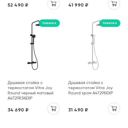
El Molino
52 490 ₽
41 990 ₽
Energie Ker
EQUIL
Новинка
Новинка
Equipe
Esbano
Esse
Estima
Eurotile (Индия)
Eurotile Ceramica (Иран)
Fanal
FAP Ceramiche
Gaya Fores
Душевая стойка с
Душевая стойка с
термостатом Vitra Joy
термостатом Vitra Joy
Geberit
Round черный матовый
Round хром A47298EXP
Geotiles
A4729836EXP
Glassiko
34 690 ₽
31 490 ₽
Global Tile
Grasaro
Gravita