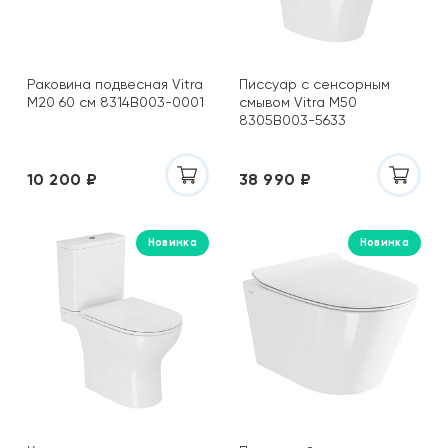
Aquanet
Aquatek
Aqwella
Arcus
Раковина подвесная Vitra
Писсуар с сенсорным
M20 60 см 8314B003-0001
смывом Vitra M50
Argenta
8305B003-5633
Armadi Art
Art&Max
10 200 ₽
38 990 ₽
Astra-Form
Atlas Concorde Russia
AVA
Новинка
Новинка
AvaCan
Avrora
Axio
Azario
Azulev
Azuvi
BelBagno
Belz