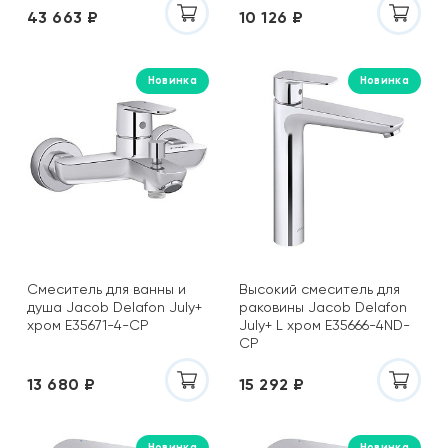
El Molino
43 663 ₽
10 126 ₽
Energie Ker
EQUIL
Новинка
Новинка
Equipe
Esbano
Esse
Estima
Eurotile (Индия)
Eurotile Ceramica (Иран)
Fanal
FAP Ceramiche
Gaya Fores
Cмеситель для ванны и
Высокий смеситель для
душа Jacob Delafon July+
раковины Jacob Delafon
Geberit
хром E35671-4-CP
July+ L хром E35666-4ND-
Geotiles
CP
Glassiko
13 680 ₽
15 292 ₽
Global Tile
Grasaro
Gravita
Новинка
Новинка