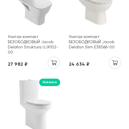
Mainzu
Metropol
Migliore
Monopole
Museum
Унитаз-компакт
Унитаз-компакт
Nanda Tiles
БЕЗОБОДКОВЫЙ Jacob
БЕЗОБОДКОВЫЙ Jacob
Delafon Struktura UJX102-
Navarti
Delafon Slim E38566-00
00
Niagara
Ocean Ceramic (Индия)
27 982 ₽
24 634 ₽
Onika
Pamesa
Новинка
Paradyz
Paulmark
Peronda
Porcelanosa
Prissmacer
Prohanss
Raglo