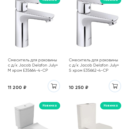
Grespania
Grohe
Grossman
Iberica Blanca
Ideal Standard
Isla Tiles
Italon
ITT Ceramic
Cмеситель для раковины
Cмеситель для раковины
Jacob Delafon
с д/к Jacob Delafon July+
с д/к Jacob Delafon July+
Jorno
M хром E35664-4-CP
S хром E35662-4-CP
Kerasan
Kerranova
11 200 ₽
10 250 ₽
KEUCO
Kolpa-san
Konskie
Новинка
Новинка
Laufen
Lemark
Loranto