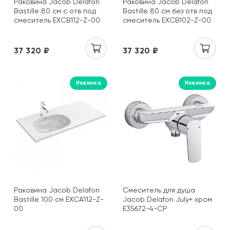
Раковина Jacob Delafon
Раковина Jacob Delafon
Black & White
Bastille 80 см с отв под
Bastille 80 см без отв под
Boheme
смеситель EXCB112-Z-00
смеситель EXCB102-Z-00
Brevita
Caprigo
37 320 ₽
37 320 ₽
Century
CeramaLux
Ceramicanova
Новинка
Новинка
Cersanit
Ceruttispa
Cezares
Cifre
Coliseum Gres
Comforty
DEL CONCA
DNA
Раковина Jacob Delafon
Cмеситель для душа
Dogma
Bastille 100 см EXCA112-Z-
Jacob Delafon July+ хром
00
E35672-4-CP
Ecoceramica
El Barco