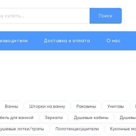
Поиск
изводители
Доставка и оплата
О нас
Ванны
Шторки на ванну
Раковины
Унитазы
бель для ванной
Зеркала
Душевые кабины
Душевы
Душевые лотки/трапы
Полотенцесушители
Кухонные м