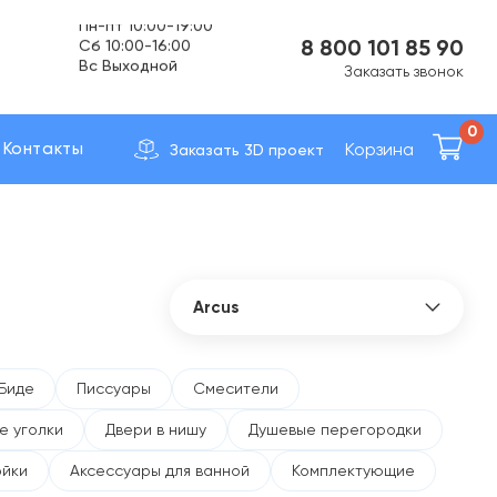
Cб 10:00-16:00
Вс Выходной
8 800 101 85 90
Заказать звонок
Доставка по вcей России
0
Корзина
Контакты
Заказать 3D проект
Arcus
Все бренды
41zero42
Биде
Писсуары
Смесители
Abber
е уголки
Двери в нишу
Душевые перегородки
Allen Brau
AltroBagno
ойки
Аксессуары для ванной
Комплектующие