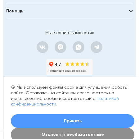
Black & White
Boheme
Помощь
Brevita
Caprigo
Мы в социальных сетях
Century
CeramaLux
Ceramicanova
Cersanit
Ceruttispa
Cezares
Cifre
🍪 Мы используем файлы cookie для улучшения работы
Coliseum Gres
сайта. Оставаясь на сайте, вы соглашаетесь на
Comforty
использование cookie в соответствии с
Политикой
© 2012 - 2026 golfstim.ru
DEL CONCA
конфиденциальности.
DNA
ИНН 370250223362
ОГРН 304370234902057
Создание сайта –
Dogma
Принять
Ecoceramica
El Barco
Отклонить необязательные
0