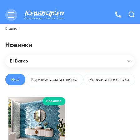
Главная
Новинки
El Barco
Все бренды
41zero42
Все
Керамическая плитка
Ревизионные люки
Abber
Allen Brau
Новинка
AltroBagno
Aparici
APE Ceramica
Apextermo
AQUAme