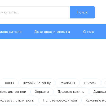
Поиск
изводители
Доставка и оплата
О нас
Ванны
Шторки на ванну
Раковины
Унитазы
бель для ванной
Зеркала
Душевые кабины
Душевы
Душевые лотки/трапы
Полотенцесушители
Кухонные м