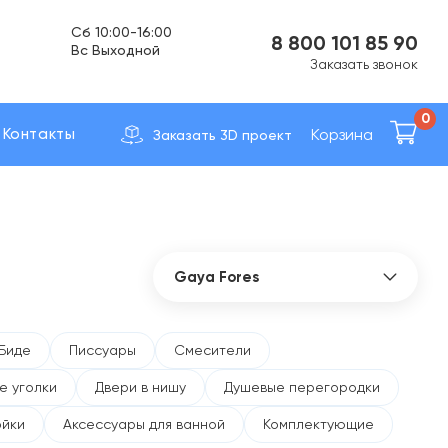
Вс Выходной
8 800 101 85 90
Доставка по вcей России
Заказать звонок
0
Корзина
Контакты
Заказать 3D проект
Gaya Fores
Все бренды
41zero42
Биде
Писсуары
Смесители
Abber
е уголки
Двери в нишу
Душевые перегородки
Allen Brau
AltroBagno
ойки
Аксессуары для ванной
Комплектующие