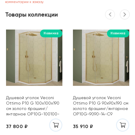
комментарии к заказу.
Товары коллекции
Новинка
Новинка
Душевой уголок Veconi
Душевой уголок Veconi
Ottimo P10 G 100х100х190
Ottimo P10 G 90х90х190 см
см золото брашинг/
золото брашинг/янтарное
янтарное OP10G-100100-
OP10G-9090-14-C9
14-C9
37 800 ₽
35 910 ₽