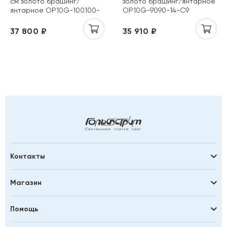
см золото брашинг/
золото брашинг/янтарное
янтарное OP10G-100100-
OP10G-9090-14-C9
14-C9
37 800 ₽
35 910 ₽
Контакты
Магазин
Помощь