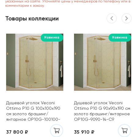
указанных на сайте. Уточняйте цены у менеджеров по телефону или в
комментарии к заказу.
Товары коллекции
Новинка
Новинка
Душевой уголок Veconi
Душевой уголок Veconi
Ottimo P10 G 100х100х190
Ottimo P10 G 90х90х190 см
см золото брашинг/
золото брашинг/янтарное
янтарное OP10G-100100-
OP10G-9090-14-C9
14-C9
37 800 ₽
35 910 ₽