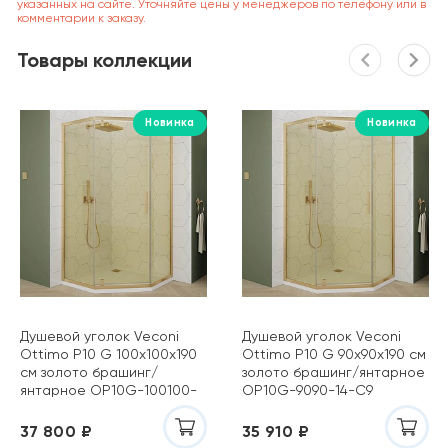
указанных на сайте. Уточняйте цены у менеджеров по телефону или в
комментарии к заказу.
Товары коллекции
Новинка
Новинка
Душевой уголок Veconi
Душевой уголок Veconi
Ottimo P10 G 100х100х190
Ottimo P10 G 90х90х190 см
см золото брашинг/
золото брашинг/янтарное
янтарное OP10G-100100-
OP10G-9090-14-C9
14-C9
37 800 ₽
35 910 ₽