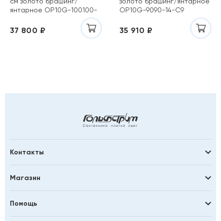
см золото брашинг/
золото брашинг/янтарное
янтарное OP10G-100100-
OP10G-9090-14-C9
14-C9
37 800 ₽
35 910 ₽
Контакты
Магазин
Помощь