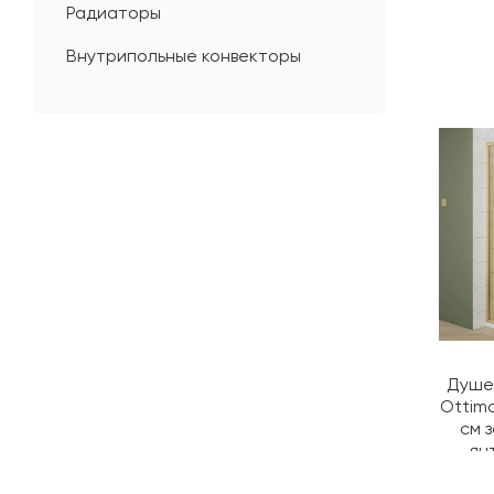
Радиаторы
Внутрипольные конвекторы
Душев
Ottimo
см 
ян