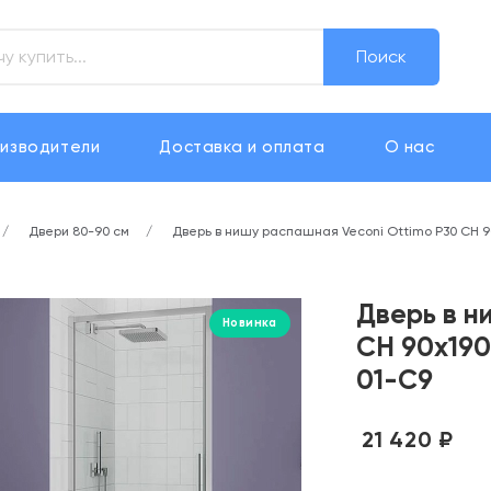
Поиск
изводители
Доставка и оплата
О нас
Двери 80-90 см
Дверь в нишу распашная Veconi Ottimo P30 CH 
Дверь в н
Новинка
CH 90х19
01-C9
21 420 ₽