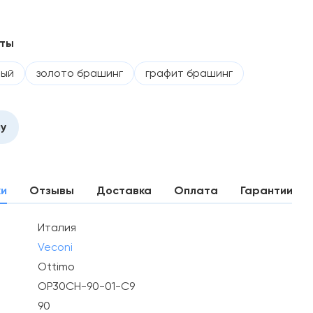
нты
ный
золото брашинг
графит брашинг
ну
ки
Отзывы
Доставка
Оплата
Гарантии
Италия
Veconi
Ottimo
OP30CH-90-01-C9
90