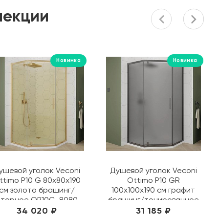
лекции
Новинка
Новинка
ушевой уголок Veconi
Душевой уголок Veconi
ttimo P10 G 80х80х190
Ottimo P10 GR
см золото брашинг/
100х100х190 см графит
нтарное OP10G-8080-
брашинг/тонированное
14-C9
матовое OP10GR-
34 020 ₽
31 185 ₽