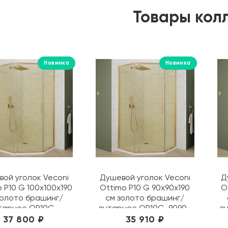
Товары кол
Новинка
Новинка
ой уголок Veconi
Душевой уголок Veconi
Д
 P10 G 100х100х190
Ottimo P10 G 90х90х190
O
золото брашинг/
см золото брашинг/
тарное OP10G-
янтарное OP10G-9090-
я
100100-14-C9
14-C9
37 800 ₽
35 910 ₽