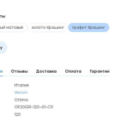
нты
ый матовый
золото брашинг
графит брашинг
ну
ки
Отзывы
Доставка
Оплата
Гарантии
Италия
Veconi
Ottimo
OP20GR-120-01-C9
120