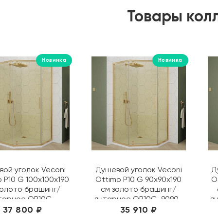
Товары кол
Новинка
Новинка
ой уголок Veconi
Душевой уголок Veconi
Д
 P10 G 100х100х190
Ottimo P10 G 90х90х190
O
золото брашинг/
см золото брашинг/
тарное OP10G-
янтарное OP10G-9090-
я
100100-14-C9
14-C9
37 800 ₽
35 910 ₽