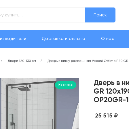
Поиск
изводители
Доставка и оплата
О нас
Двери 120-130 см
Дверь в нишу распашная Veconi Ottimo P20 GR
Дверь в н
Новинка
GR 120х19
OP20GR-1
25 515 ₽