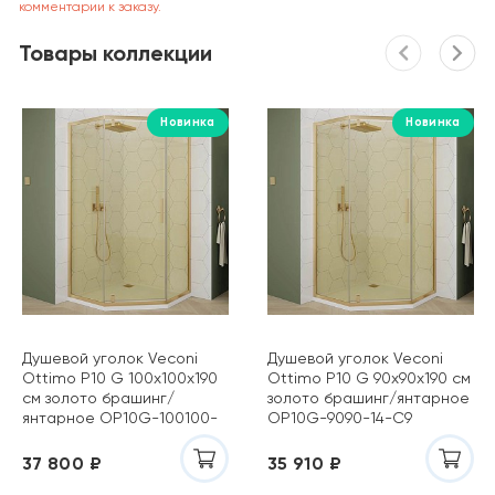
комментарии к заказу.
Товары коллекции
Новинка
Новинка
Душевой уголок Veconi
Душевой уголок Veconi
Ottimo P10 G 100х100х190
Ottimo P10 G 90х90х190 см
см золото брашинг/
золото брашинг/янтарное
янтарное OP10G-100100-
OP10G-9090-14-C9
14-C9
37 800 ₽
35 910 ₽