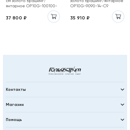
см золото брашинг/
золото брашинг/янтарное
янтарное OP10G-100100-
OP10G-9090-14-C9
14-C9
37 800 ₽
35 910 ₽
Контакты
Магазин
Помощь