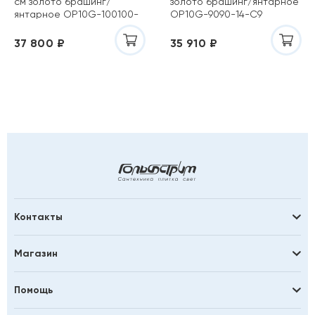
см золото брашинг/
золото брашинг/янтарное
янтарное OP10G-100100-
OP10G-9090-14-C9
14-C9
37 800 ₽
35 910 ₽
Контакты
Магазин
Помощь