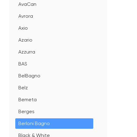
AvaCan
Avrora
Axio
Azario
Azzurra
BAS
BelBagno
Belz
Bemeta
Berges
Berloni Bagno
Black & White