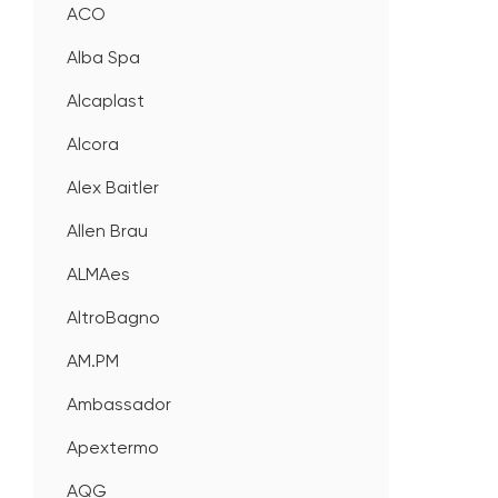
ACO
Alba Spa
Alcaplast
Alcora
Alex Baitler
Allen Brau
ALMAes
AltroBagno
AM.PM
Ambassador
Apextermo
AQG