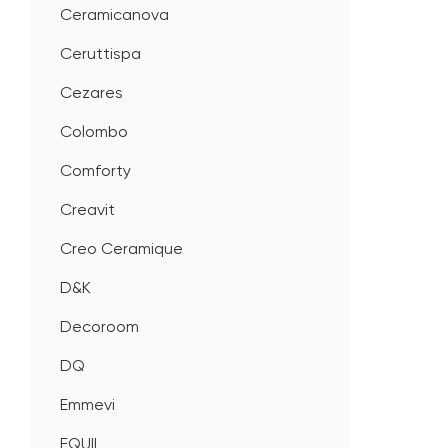
Ceramicanova
Ceruttispa
Cezares
Colombo
Comforty
Creavit
Creo Ceramique
D&K
Decoroom
DQ
Emmevi
EQUIL