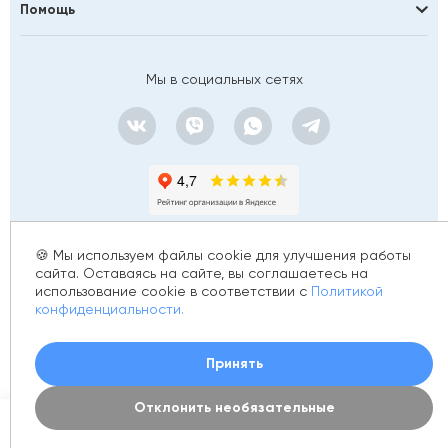
Помощь
Мы в социальных сетях
🍪 Мы используем файлы cookie для улучшения работы
сайта. Оставаясь на сайте, вы соглашаетесь на
использование cookie в соответствии с
Политикой
© 2012 - 2026 golfstim.ru
конфиденциальности.
ИНН 370250223362
ОГРН 304370234902057
Создание сайта –
Принять
Отклонить необязательные
0
Каталог
Акции
Новинки
Корзина