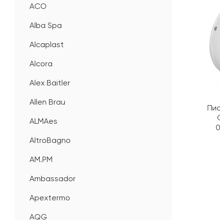
ACO
Alba Spa
Alcaplast
Alcora
Alex Baitler
Allen Brau
Пи
ALMAes
AltroBagno
AM.PM
Ambassador
Apextermo
AQG