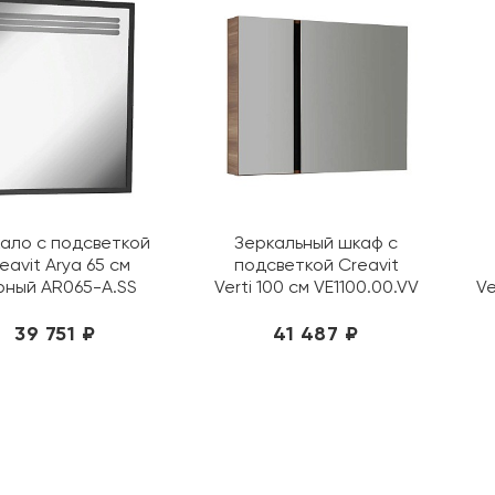
ало с подсветкой
Зеркальный шкаф с
eavit Arya 65 см
подсветкой Creavit
рный AR065-A.SS
Verti 100 см VE1100.00.VV
Ve
39 751 ₽
41 487 ₽