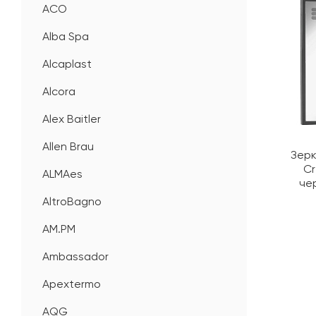
ACO
Alba Spa
Alcaplast
Alcora
Alex Baitler
Allen Brau
Зерк
Cr
ALMAes
че
AltroBagno
AM.PM
Ambassador
Apextermo
AQG