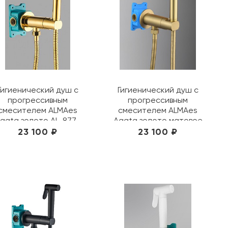
Гигиенический душ с
Гигиенический душ с
прогрессивным
прогрессивным
смесителем ALMAes
смесителем ALMAes
gata золото AL-877-
Agata золото матовое
08
AL-877-03
23 100 ₽
23 100 ₽