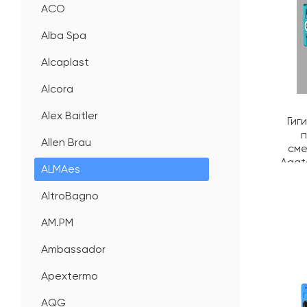
ACO
Alba Spa
Alcaplast
Alcora
Alex Baitler
Гиг
Allen Brau
сме
Agat
ALMAes
AltroBagno
AM.PM
Ambassador
Apextermo
AQG