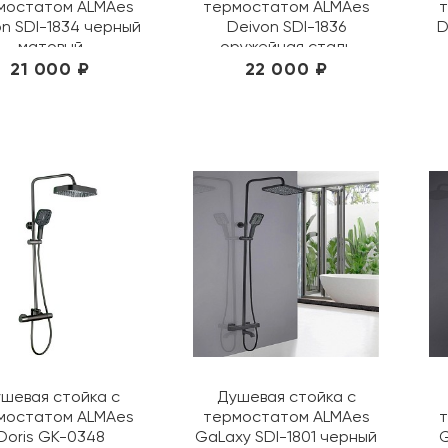
мостатом ALMAes
термостатом ALMAes
т
on SDI-1834 черный
Deivon SDI-1836
D
матовый
оружейная сталь
21 000 ₽
22 000 ₽
шевая стойка с
Душевая стойка с
мостатом ALMAes
термостатом ALMAes
т
Doris GK-0348
GaLaxy SDI-1801 черный
G