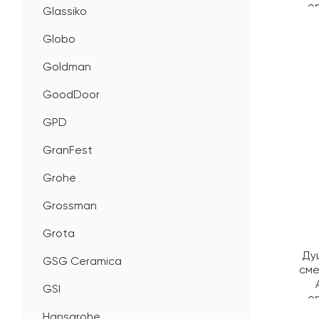
о
Glassiko
Globo
Goldman
GoodDoor
GPD
GranFest
Grohe
Grossman
Grota
Ду
GSG Ceramica
сме
GSI
о
Hansgrohe