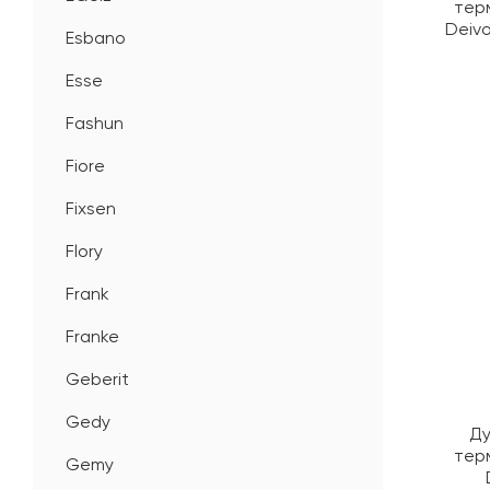
тер
Deiv
Esbano
Esse
Fashun
Fiore
Fixsen
Flory
Frank
Franke
Geberit
Gedy
Ду
тер
Gemy