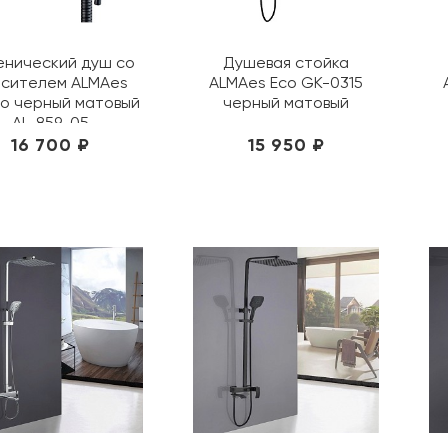
енический душ со
Душевая стойка
сителем ALMAes
ALMAes Eco GK-0315
to черный матовый
черный матовый
AL-859-05
16 700 ₽
15 950 ₽