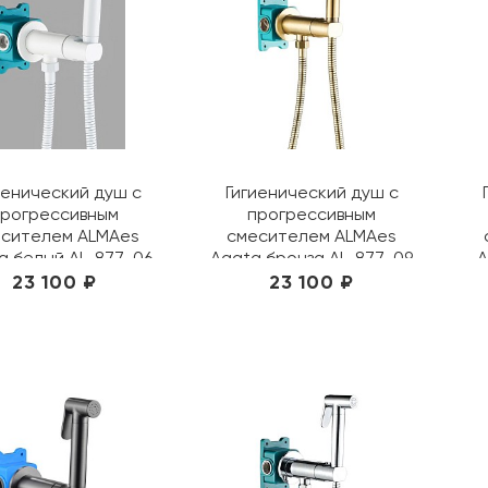
иенический душ с
Гигиенический душ с
прогрессивным
прогрессивным
сителем ALMAes
смесителем ALMAes
a белый AL-877-06
Agata бронза AL-877-09
A
23 100 ₽
23 100 ₽