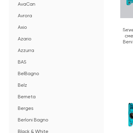
AvaCan
Avrora
Axio
Гиги
сме
Azario
Beni
Azzurra
BAS
BelBagno
Belz
Bemeta
Berges
Berloni Bagno
Black & White