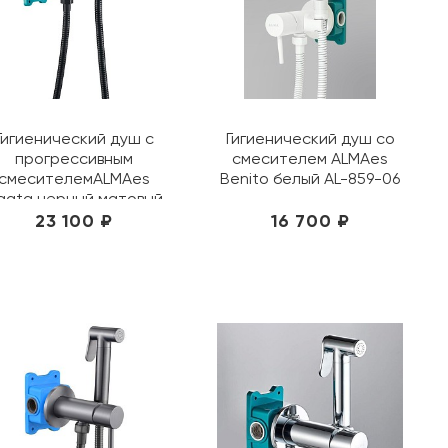
Гигиенический душ с
Гигиенический душ со
прогрессивным
смесителем ALMAes
смесителемALMAes
Benito белый AL-859-06
gata черный матовый
AL-877-05
23 100 ₽
16 700 ₽