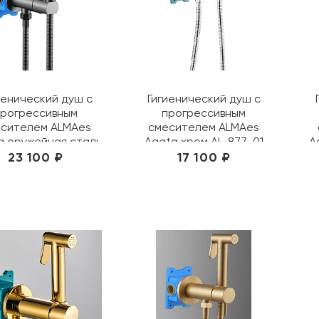
иенический душ с
Гигиенический душ с
прогрессивным
прогрессивным
сителем ALMAes
смесителем ALMAes
a оружейная сталь
Agata хром AL-877-01
A
AL-877-02
23 100 ₽
17 100 ₽