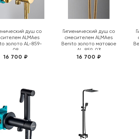
енический душ со
Гигиенический душ со
Г
сителем ALMAes
смесителем ALMAes
to золото AL-859-
Benito золото матовое
Be
08
AL-859-03
16 700 ₽
16 700 ₽