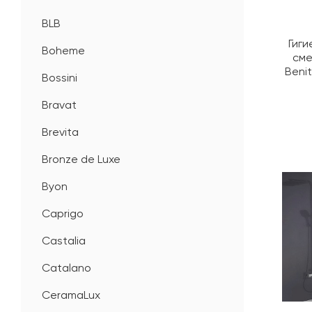
BLB
Гиги
Boheme
сме
Beni
Bossini
Bravat
Brevita
Bronze de Luxe
Byon
Caprigo
Castalia
Catalano
CeramaLux