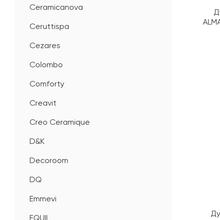
Ceramicanova
Д
ALMA
Ceruttispa
Cezares
Colombo
Comforty
Creavit
Creo Ceramique
D&K
Decoroom
DQ
Emmevi
Ду
EQUIL